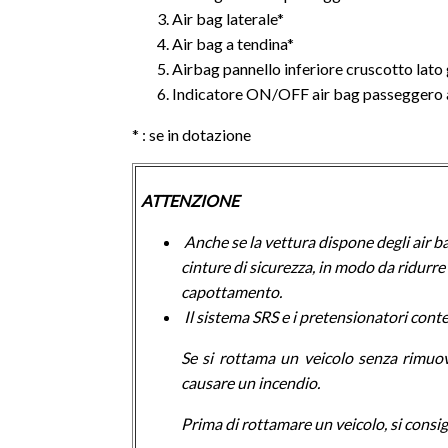
Air bag laterale*
Air bag a tendina*
Airbag pannello inferiore cruscotto lato
Indicatore ON/OFF air bag passeggero 
* : se in dotazione
ATTENZIONE
Anche se la vettura dispone degli air ba
cinture di sicurezza, in modo da ridurre i
capottamento.
Il sistema SRS e i pretensionatori con
Se si rottama un veicolo senza rimuov
causare un incendio.
Prima di rottamare un veicolo, si consig