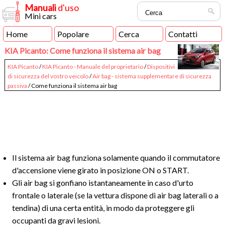
Manuali
d'uso
Mini cars
Home
Popolare
Cerca
Contatti
KIA Picanto: Come funziona il sistema air bag
KIA Picanto
/
KIA Picanto - Manuale del proprietario
/
Dispositivi
di sicurezza del vostro veicolo
/
Air bag - sistema supplementare di sicurezza
passiva
/ Come funziona il sistema air bag
Il sistema air bag funziona solamente quando il commutatore
d'accensione viene girato in posizione ON o START.
Gli air bag si gonfiano istantaneamente in caso d'urto
frontale o laterale (se la vettura dispone di air bag laterali o a
tendina) di una certa entità, in modo da proteggere gli
occupanti da gravi lesioni.