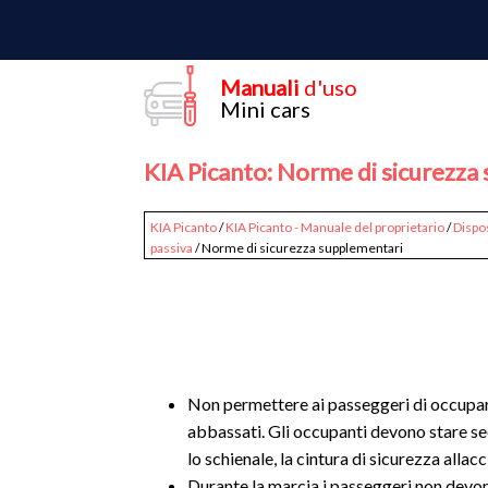
Manuali
d'uso
Mini cars
KIA Picanto: Norme di sicurezza
KIA Picanto
/
KIA Picanto - Manuale del proprietario
/
Dispos
passiva
/ Norme di sicurezza supplementari
Non permettere ai passeggeri di occupare i
abbassati. Gli occupanti devono stare sedu
lo schienale, la cintura di sicurezza allac
Durante la marcia i passeggeri non devono