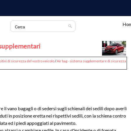
Ho
 supplementari
itivi di sicurezza del vostro veicolo
/
Air bag - sistema supplementare di sicurezza
l vano bagagli o di sedersi sugli schienali dei sedili dopo averli
ti in posizione eretta nei rispettivi sedili, con la schiena contro
ciata ed i piedi appoggiati al pavimento.
 alzarsi o cambiare sedile. In caso d'incidente o di frenata