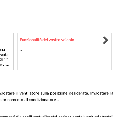
Funzionalità del vostro veicolo
una
...
venti
S " "
vi ...
ostare il ventilatore sulla posizione desiderata. Impostare la
sbrinamento . Il condizionatore ...
menti di uccelli, resti d'insetti, resine vegetali, polveri stradali