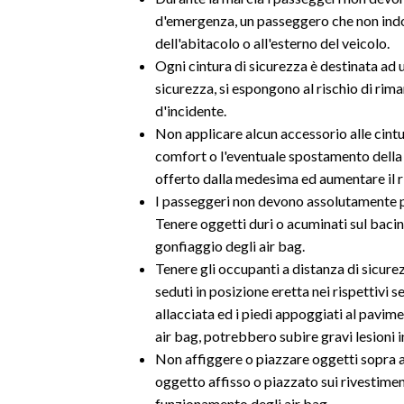
d'emergenza, un passeggero che non indos
dell'abitacolo o all'esterno del veicolo.
Ogni cintura di sicurezza è destinata ad 
sicurezza, si espongono al rischio di rima
d'incidente.
Non applicare alcun accessorio alle cintur
comfort o l'eventuale spostamento della 
offerto dalla medesima ed aumentare il ri
I passeggeri non devono assolutamente pia
Tenere oggetti duri o acuminati sul baci
gonfiaggio degli air bag.
Tenere gli occupanti a distanza di sicure
seduti in posizione eretta nei rispettivi se
allacciata ed i piedi appoggiati al pavime
air bag, potrebbero subire gravi lesioni i
Non affiggere o piazzare oggetti sopra ai
oggetto affisso o piazzato sui rivestimenti
funzionamento degli air bag.