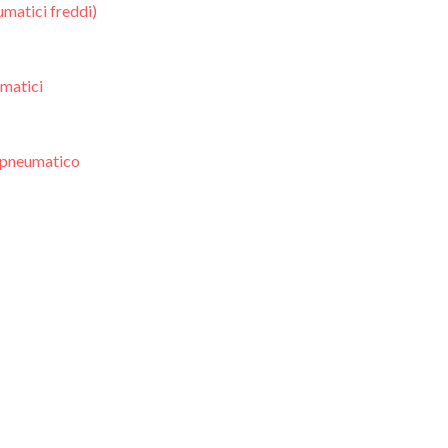
umatici freddi)
matici
lo pneumatico