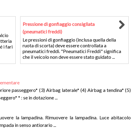
Pressione di gonfiaggio consigliata
(pneumatici freddi)
alcio
Le pressioni di gonfiaggio (inclusa quella della
tteria
ruota di scorta) deve essere controllata a
 i fari
pneumatici freddi. "Pneumatici Freddi" significa
che il veicolo non deve essere stato guidato ...
plementare
riore passeggero* (3) Airbag laterale* (4) Airbag a tendina* (5)
gero* * : se in dotazione ...
muovere la lampadina. Rimuovere la lampadina. Luce abitacolo
mpada in senso antiorario ...