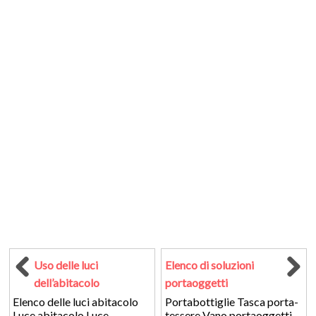
Uso delle luci
Elenco di soluzioni
dell’abitacolo
portaoggetti
Elenco delle luci abitacolo
Portabottiglie Tasca porta-
Luce abitacolo Luce
tessere Vano portaoggetti