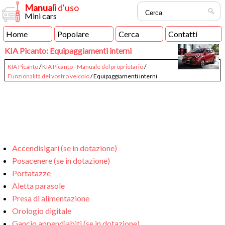
Manuali
d'uso
Mini cars
Home
Popolare
Cerca
Contatti
KIA Picanto: Equipaggiamenti interni
KIA Picanto
/
KIA Picanto - Manuale del proprietario
/
Funzionalità del vostro veicolo
/ Equipaggiamenti interni
Accendisigari (se in dotazione)
Posacenere (se in dotazione)
Portatazze
Aletta parasole
Presa di alimentazione
Orologio digitale
Gancio appendiabiti (se in dotazione)