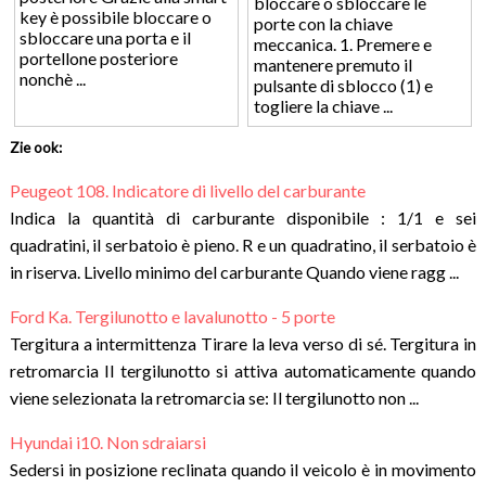
bloccare o sbloccare le
key è possibile bloccare o
porte con la chiave
sbloccare una porta e il
meccanica. 1. Premere e
portellone posteriore
mantenere premuto il
nonchè ...
pulsante di sblocco (1) e
togliere la chiave ...
Zie ook:
Peugeot 108. Indicatore di livello del carburante
Indica la quantità di carburante disponibile : 1/1 e sei
quadratini, il serbatoio è pieno. R e un quadratino, il serbatoio è
in riserva. Livello minimo del carburante Quando viene ragg ...
Ford Ka. Tergilunotto e lavalunotto - 5 porte
Tergitura a intermittenza Tirare la leva verso di sé. Tergitura in
retromarcia Il tergilunotto si attiva automaticamente quando
viene selezionata la retromarcia se: Il tergilunotto non ...
Hyundai i10. Non sdraiarsi
Sedersi in posizione reclinata quando il veicolo è in movimento