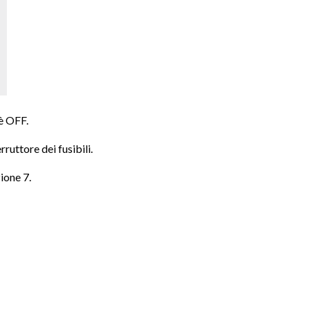
 è OFF.
rruttore dei fusibili.
zione 7.