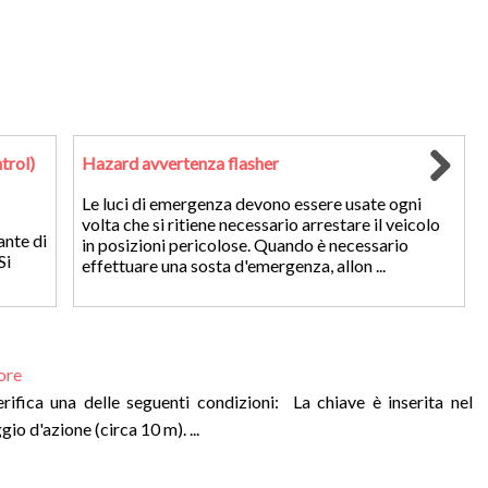
trol)
Hazard avvertenza flasher
Le luci di emergenza devono essere usate ogni
volta che si ritiene necessario arrestare il veicolo
ante di
in posizioni pericolose. Quando è necessario
Si
effettuare una sosta d'emergenza, allon ...
ore
ifica una delle seguenti condizioni: La chiave è inserita nel
o d'azione (circa 10 m). ...