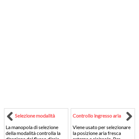
Selezione modalità
Controllo ingresso aria
La manopola di selezione
Viene usato per selezionare
della modalità controlla la
la posizione aria fresca
direzione del flusso d'aria
esterna o ricircolo. Per