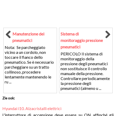
Manutenzione dei
Sistema di
pneumatici
monitoraggio pressione
pneumatici
Nota: Se parcheggiato
vicino a un cordolo, non
PERICOLO Il sistema di
toccare il fianco dello
monitoraggio della
pneumatico. Se è necessario
pressione degli pneumatici
parcheggiare su un tratto
non sostituisce il controllo
collinoso, procedere
manuale della pressione.
lentamente mantenendo le
Controllare periodicamente
ru ...
la pressione degli
pneumatici (almeno u ...
Zie ook:
Hyundai i10. Alzacristalli elettrici
L'interruttore di accensione deve essere su ON affinché gli