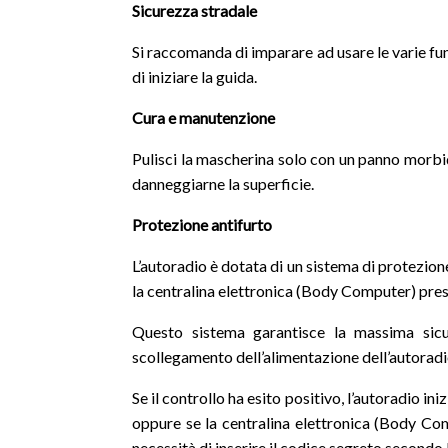
Sicurezza
stradale
Si raccomanda di imparare ad usare le varie fu
di iniziare la guida.
Cura e manutenzione
Pulisci la mascherina solo con un panno morbid
danneggiarne la superficie.
Protezione antifurto
L’autoradio è dotata di un sistema di protezion
la centralina elettronica (Body Computer) prese
Questo sistema garantisce la massima sicu
scollegamento dell’alimentazione dell’autoradi
Se il controllo ha esito positivo, l’autoradio in
oppure se la centralina elettronica (Body Com
necessità di inserire il codice segreto secondo