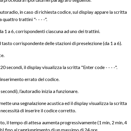
toradio, in caso di richiesta codice, sul display appare la scritta
uattro trattini "- - - -".
 1 a 6, corrispondenti ciascuna ad uno dei trattini.
l tasto corrispondente delle stazioni di preselezione (da 1 a 6).
ce.
secondi, il display visualizza la scritta "Enter code - - - -".
nserimento errato del codice.
secondi), l’autoradio inizia a funzionare.
emette una segnalazione acustica ed il display visualizza la scritta
necessità di inserire il codice corretto.
ato, il tempo di attesa aumenta progressivamente (1 min, 2 min, 4
24h) fino al raggiungimento di un massimo di 24 ore.