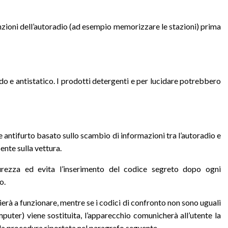
nzioni dell’autoradio (ad esempio memorizzare le stazioni) prima
o e antistatico. I prodotti detergenti e per lucidare potrebbero
e antifurto basato sullo scambio di informazioni tra l’autoradio e
nte sulla vettura.
rezza ed evita l’inserimento del codice segreto dopo ogni
o.
izierà a funzionare, mentre se i codici di confronto non sono uguali
puter) viene sostituita, l’apparecchio comunicherà all’utente la
 la procedura riportata nel paragrafo seguente.