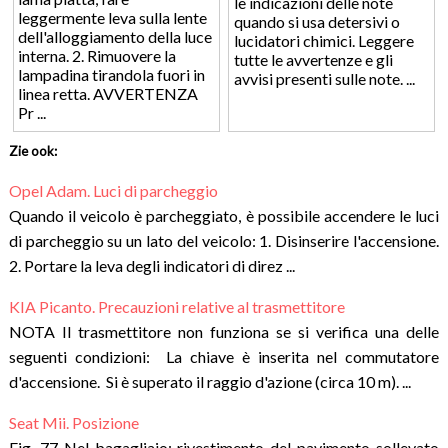
le indicazioni delle note
leggermente leva sulla lente
quando si usa detersivi o
dell'alloggiamento della luce
lucidatori chimici. Leggere
interna. 2. Rimuovere la
tutte le avvertenze e gli
lampadina tirandola fuori in
avvisi presenti sulle note. ...
linea retta. AVVERTENZA
Pr ...
Zie ook:
Opel Adam. Luci di parcheggio
Quando il veicolo è parcheggiato, è possibile accendere le luci
di parcheggio su un lato del veicolo: 1. Disinserire l'accensione.
2. Portare la leva degli indicatori di direz ...
KIA Picanto. Precauzioni relative al trasmettitore
NOTA Il trasmettitore non funziona se si verifica una delle
seguenti condizioni: La chiave è inserita nel commutatore
d'accensione. Si è superato il raggio d'azione (circa 10 m). ...
Seat Mii. Posizione
Fig. 77 Nel bagagliaio: rivestimento del pavimento sollevato